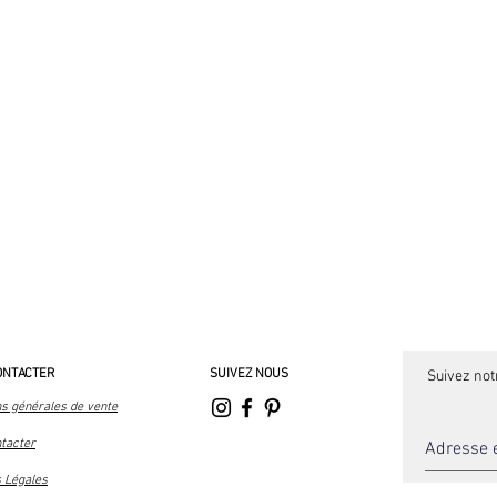
ONTACTER
SUIVEZ NOUS
Suivez not
ns générales de vente
tacter
 Légales