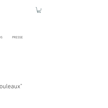
OS
PRESSE
rouleaux"